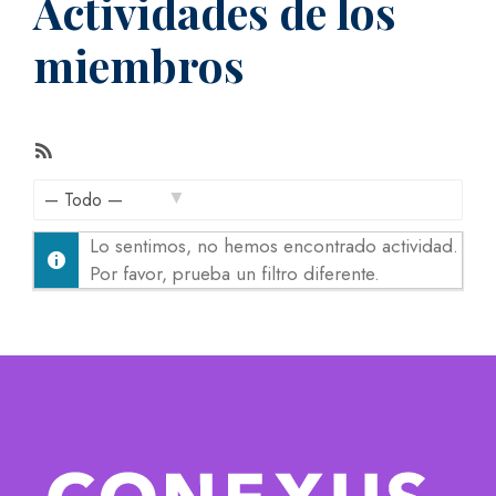
Actividades de los
miembros
F
e
e
M
d
Lo sentimos, no hemos encontrado actividad.
o
R
Por favor, prueba un filtro diferente.
s
S
t
S
r
a
r
: