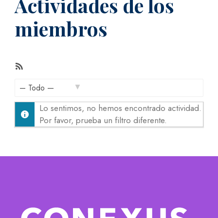
Actividades de los
miembros
F
e
e
M
d
Lo sentimos, no hemos encontrado actividad.
o
R
Por favor, prueba un filtro diferente.
s
S
t
S
r
a
r
: